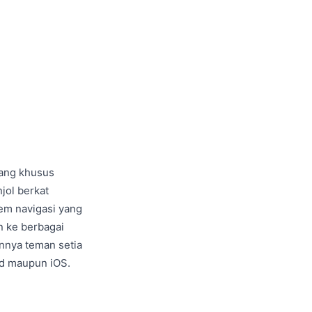
cang khusus
jol berkat
em navigasi yang
n ke berbagai
annya teman setia
id maupun iOS.