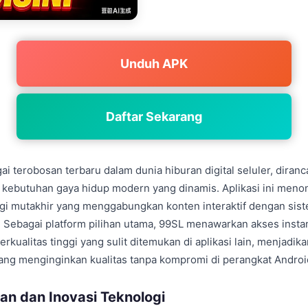
Unduh APK
Daftar Sekarang
ai terobosan terbaru dalam dunia hiburan digital seluler, diran
kebutuhan gaya hidup modern yang dinamis. Aplikasi ini menon
ogi mutakhir yang menggabungkan konten interaktif dengan sist
. Sebagai platform pilihan utama, 99SL menawarkan akses insta
rkualitas tinggi yang sulit ditemukan di aplikasi lain, menjadik
ang menginginkan kualitas tanpa kompromi di perangkat Andro
an dan Inovasi Teknologi