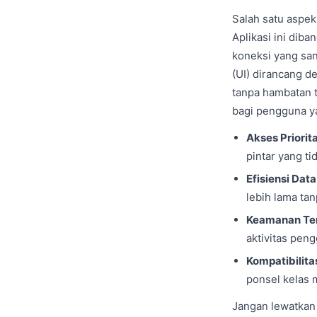
Salah satu aspek
Aplikasi ini dib
koneksi yang san
(UI) dirancang d
tanpa hambatan 
bagi pengguna ya
Akses Priorita
pintar yang t
Efisiensi Data
lebih lama ta
Keamanan Ter
aktivitas pen
Kompatibilita
ponsel kelas 
Jangan lewatkan