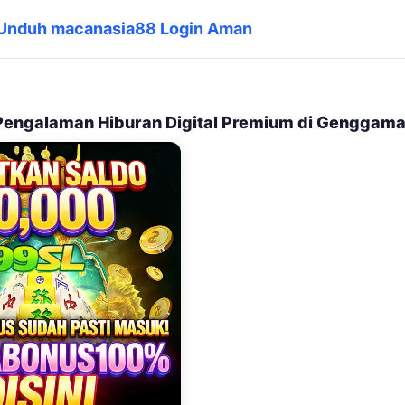
 Unduh macanasia88 Login Aman
Pengalaman Hiburan Digital Premium di Genggam