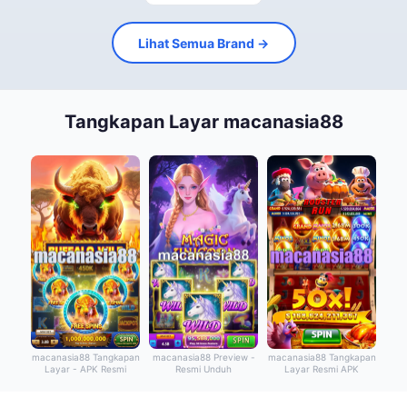
Lihat Semua Brand →
Tangkapan Layar macanasia88
macanasia88 Tangkapan
macanasia88 Preview -
macanasia88 Tangkapan
Layar - APK Resmi
Resmi Unduh
Layar Resmi APK