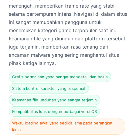
menengah, memberikan frame rate yang stabil
selama pertempuran intens. Navigasi di dalam situs
ini sangat memudahkan pengguna untuk
menemukan kategori game terpopuler saat ini.
Keamanan file yang diunduh dari platform tersebut
juga terjamin, memberikan rasa tenang dari
ancaman malware yang sering menghantui situs
pihak ketiga lainnya.
Grafis permainan yang sangat mendetail dan halus
Sistem kontrol karakter yang responsif
Keamanan file unduhan yang sangat terjamin
Kompatibilitas luas dengan berbagai versi OS
Waktu loading awal yang sedikit lama pada perangkat
lama