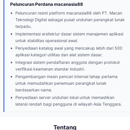
Peluncuran Perdana macanasia88
Peluncuran resmi platform macanasia88 oleh PT. Macan
Teknologi Digital sebagai pusat unduhan perangkat lunak
terpadu.
Implementasi arsitektur dasar sistem manajemen aplikasi
untuk stabilitas operasional awal.
Penyediaan katalog awal yang mencakup lebih dari 500
aplikasi kategori utilitas dan alat sistem dasar.
Integrasi sistem pendaftaran anggota dengan protokol
verifikasi keamanan standar industri.
Pengembangan mesin pencari internal tahap pertama
untuk memudahkan penemuan perangkat lunak
berdasarkan nama.
Penyediaan server unduhan lokal untuk memastikan
latensi rendah bagi pengguna di wilayah Asia Tenggara.
Tentang