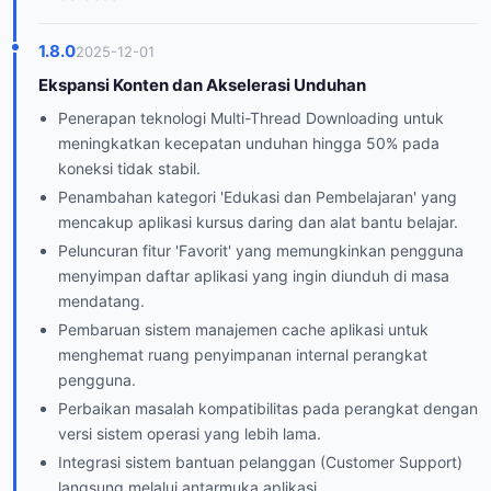
1.8.0
2025-12-01
Ekspansi Konten dan Akselerasi Unduhan
Penerapan teknologi Multi-Thread Downloading untuk
meningkatkan kecepatan unduhan hingga 50% pada
koneksi tidak stabil.
Penambahan kategori 'Edukasi dan Pembelajaran' yang
mencakup aplikasi kursus daring dan alat bantu belajar.
Peluncuran fitur 'Favorit' yang memungkinkan pengguna
menyimpan daftar aplikasi yang ingin diunduh di masa
mendatang.
Pembaruan sistem manajemen cache aplikasi untuk
menghemat ruang penyimpanan internal perangkat
pengguna.
Perbaikan masalah kompatibilitas pada perangkat dengan
versi sistem operasi yang lebih lama.
Integrasi sistem bantuan pelanggan (Customer Support)
langsung melalui antarmuka aplikasi.