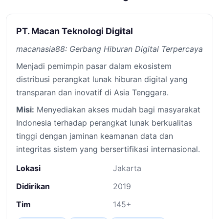
PT. Macan Teknologi Digital
macanasia88: Gerbang Hiburan Digital Terpercaya
Menjadi pemimpin pasar dalam ekosistem
distribusi perangkat lunak hiburan digital yang
transparan dan inovatif di Asia Tenggara.
Misi:
Menyediakan akses mudah bagi masyarakat
Indonesia terhadap perangkat lunak berkualitas
tinggi dengan jaminan keamanan data dan
integritas sistem yang bersertifikasi internasional.
Lokasi
Jakarta
Didirikan
2019
Tim
145+