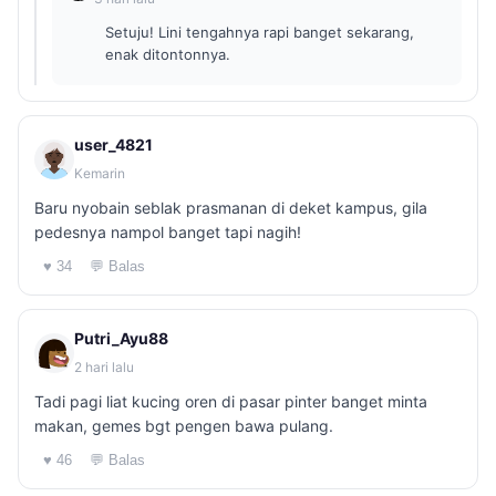
Setuju! Lini tengahnya rapi banget sekarang,
enak ditontonnya.
user_4821
Kemarin
Baru nyobain seblak prasmanan di deket kampus, gila
pedesnya nampol banget tapi nagih!
♥ 34
💬 Balas
Putri_Ayu88
2 hari lalu
Tadi pagi liat kucing oren di pasar pinter banget minta
makan, gemes bgt pengen bawa pulang.
♥ 46
💬 Balas