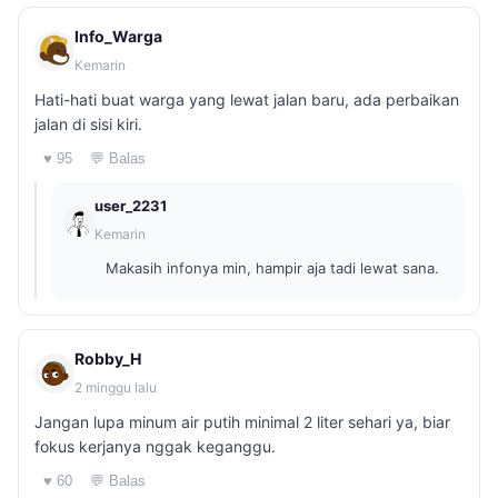
Info_Warga
Kemarin
Hati-hati buat warga yang lewat jalan baru, ada perbaikan
jalan di sisi kiri.
♥ 95
💬 Balas
user_2231
Kemarin
Makasih infonya min, hampir aja tadi lewat sana.
Robby_H
2 minggu lalu
Jangan lupa minum air putih minimal 2 liter sehari ya, biar
fokus kerjanya nggak keganggu.
♥ 60
💬 Balas