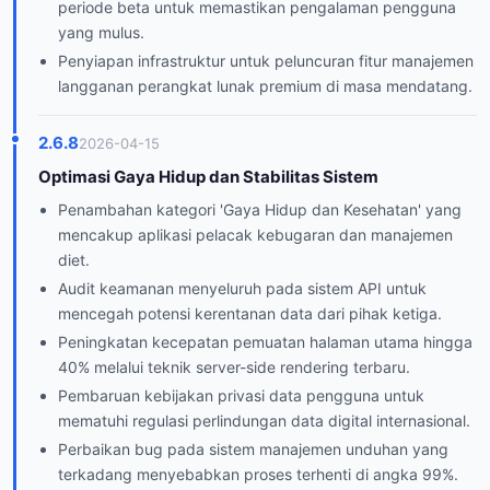
periode beta untuk memastikan pengalaman pengguna
yang mulus.
Penyiapan infrastruktur untuk peluncuran fitur manajemen
langganan perangkat lunak premium di masa mendatang.
2.6.8
2026-04-15
Optimasi Gaya Hidup dan Stabilitas Sistem
Penambahan kategori 'Gaya Hidup dan Kesehatan' yang
mencakup aplikasi pelacak kebugaran dan manajemen
diet.
Audit keamanan menyeluruh pada sistem API untuk
mencegah potensi kerentanan data dari pihak ketiga.
Peningkatan kecepatan pemuatan halaman utama hingga
40% melalui teknik server-side rendering terbaru.
Pembaruan kebijakan privasi data pengguna untuk
mematuhi regulasi perlindungan data digital internasional.
Perbaikan bug pada sistem manajemen unduhan yang
terkadang menyebabkan proses terhenti di angka 99%.