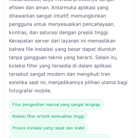
efisien dan aman. Antarmuka aplikasi yang
ditawarkan sangat intuitif, memungkinkan
pengguna untuk menyesuaikan pencahayaan,
kontras, dan saturasi dengan presisi tinggi.
Kecepatan server dari layanan ini memastikan
bahwa file instalasi yang besar dapat diunduh
tanpa gangguan teknis yang berarti. Selain itu,
koleksi filter yang tersedia di dalam aplikasi
tersebut sangat modern dan mengikuti tren
estetika saat ini, menjadikannya pilihan utama bagi
fotografer mobile.
Fitur pengeditan manual yang sangat lengkap
Koleksi filter artistik berkualitas tinggi
Proses instalasi yang cepat dan stabil