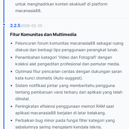
untuk menghadirkan konten eksklusif di platform
macanasia88.
2.2.5
2026-02-25
Fitur Komunitas dan Multimedia
Peluncuran forum komunitas macanasia88 sebagai ruang
diskusi dan berbagi tips penggunaan perangkat lunak.
Penambahan kategori 'Video dan Fotografi' dengan
koleksi alat pengeditan profesional dan pemutar media.
Optimasi fitur pencarian cerdas dengan dukungan saran
kata kunci otomatis (Auto-suggest).
Sistem notifikasi pintar yang memberitahu pengguna
tentang pembaruan versi terbaru dari aplikasi yang telah
diinstal.
Peningkatan efisiensi penggunaan memori RAM saat
aplikasi macanasia88 berjalan di latar belakang.
Perbaikan bug minor pada fungsi filter kategori yang
sebelumnya sering mengalami kendala teknis.