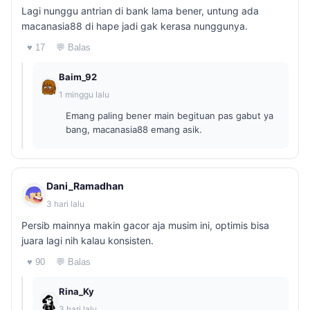
Lagi nunggu antrian di bank lama bener, untung ada
macanasia88 di hape jadi gak kerasa nunggunya.
♥ 17
💬 Balas
Baim_92
1 minggu lalu
Emang paling bener main begituan pas gabut ya
bang, macanasia88 emang asik.
Dani_Ramadhan
3 hari lalu
Persib mainnya makin gacor aja musim ini, optimis bisa
juara lagi nih kalau konsisten.
♥ 90
💬 Balas
Rina_Ky
3 hari lalu