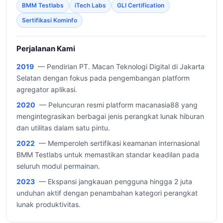
BMM Testlabs
iTech Labs
GLI Certification
Sertifikasi Kominfo
Perjalanan Kami
2019
— Pendirian PT. Macan Teknologi Digital di Jakarta
Selatan dengan fokus pada pengembangan platform
agregator aplikasi.
2020
— Peluncuran resmi platform macanasia88 yang
mengintegrasikan berbagai jenis perangkat lunak hiburan
dan utilitas dalam satu pintu.
2022
— Memperoleh sertifikasi keamanan internasional
BMM Testlabs untuk memastikan standar keadilan pada
seluruh modul permainan.
2023
— Ekspansi jangkauan pengguna hingga 2 juta
unduhan aktif dengan penambahan kategori perangkat
lunak produktivitas.