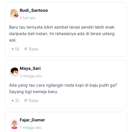
Budi_Santoso
5 hari lalu
Baru tau ternyata bikin sambel terasi sendiri lebih enak
daripada beli instan. Ini rahasianya ada di terasi udang
asli.
♥ 58
💬 Balas
Maya_Sari
3 minggu lalu
Ada yang tau cara ngilangin noda kopi di baju putih ga?
Sayang bgt kemeja baru.
♥ 32
💬 Balas
Fajar_Gamer
1 minggu lalu