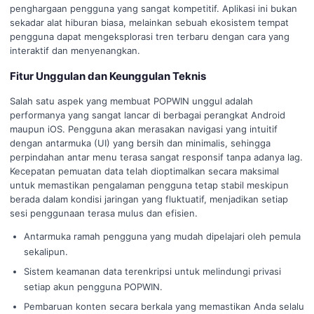
penghargaan pengguna yang sangat kompetitif. Aplikasi ini bukan
sekadar alat hiburan biasa, melainkan sebuah ekosistem tempat
pengguna dapat mengeksplorasi tren terbaru dengan cara yang
interaktif dan menyenangkan.
Fitur Unggulan dan Keunggulan Teknis
Salah satu aspek yang membuat POPWIN unggul adalah
performanya yang sangat lancar di berbagai perangkat Android
maupun iOS. Pengguna akan merasakan navigasi yang intuitif
dengan antarmuka (UI) yang bersih dan minimalis, sehingga
perpindahan antar menu terasa sangat responsif tanpa adanya lag.
Kecepatan pemuatan data telah dioptimalkan secara maksimal
untuk memastikan pengalaman pengguna tetap stabil meskipun
berada dalam kondisi jaringan yang fluktuatif, menjadikan setiap
sesi penggunaan terasa mulus dan efisien.
Antarmuka ramah pengguna yang mudah dipelajari oleh pemula
sekalipun.
Sistem keamanan data terenkripsi untuk melindungi privasi
setiap akun pengguna POPWIN.
Pembaruan konten secara berkala yang memastikan Anda selalu